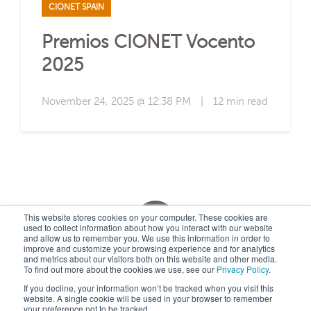
CIONET SPAIN
Premios CIONET Vocento
2025
November 24, 2025 @ 12:38 PM
|
12 min read
This website stores cookies on your computer. These cookies are
used to collect information about how you interact with our website
and allow us to remember you. We use this information in order to
improve and customize your browsing experience and for analytics
and metrics about our visitors both on this website and other media.
Subscribe by Email
To find out more about the cookies we use, see our
Privacy Policy
.
If you decline, your information won’t be tracked when you visit this
website. A single cookie will be used in your browser to remember
your preference not to be tracked.