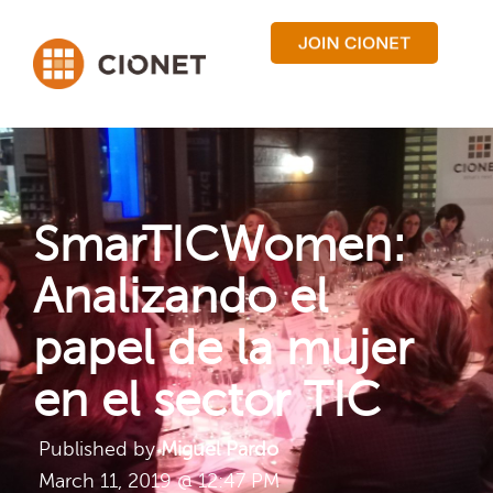
SmarTICWomen:
Analizando el
papel de la mujer
en el sector TIC
Published by
Miguel Pardo
March 11, 2019 @ 12:47 PM