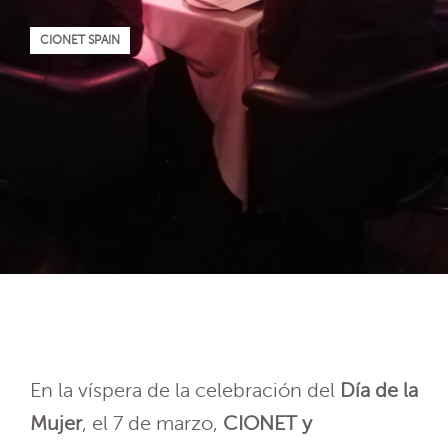
CIONET SPAIN
En la víspera de la celebración del
Día de la
Mujer
, el 7 de marzo,
CIONET y