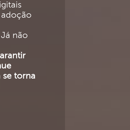
gitais
a adoção
 Já não
rantir
nue
 se torna