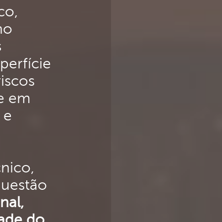
co,
no
s
perfície
iscos
te em
 e
nico,
questão
nal,
dade do