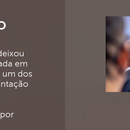
o
deixou
cada em
r um dos
tentação
 por