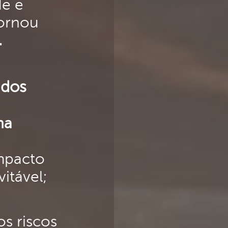
de e
tornou
.
idos
na
mpacto
itável;
s riscos