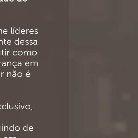
e líderes
nte dessa
utir como
urança em
r não é
clusivo,
uindo de