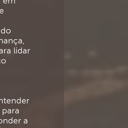
a em
e
ndo
nança,
ra lidar
co
entender
 para
onder a