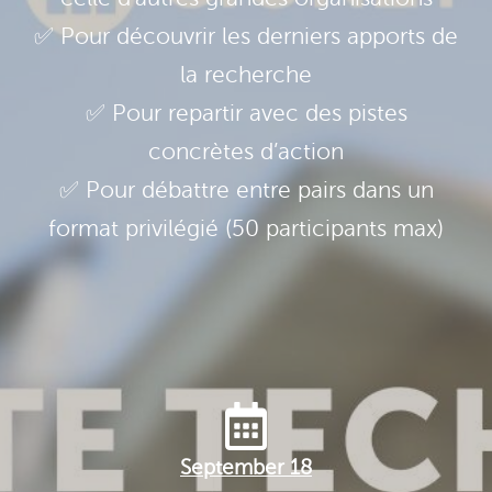
✅ Pour découvrir les derniers apports de
la recherche
✅ Pour repartir avec des pistes
concrètes d’action
✅ Pour débattre entre pairs dans un
format privilégié (50 participants max)
September 18