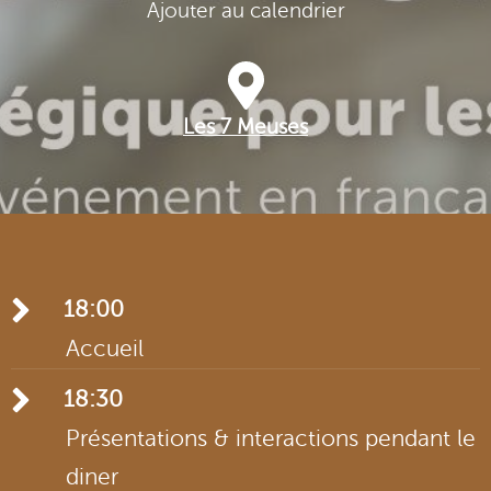
Ajouter au calendrier
Les 7 Meuses
18:00
Accueil
Brève introduction par chaque participant &
18:30
partenaires.
Présentations & interactions pendant le
diner