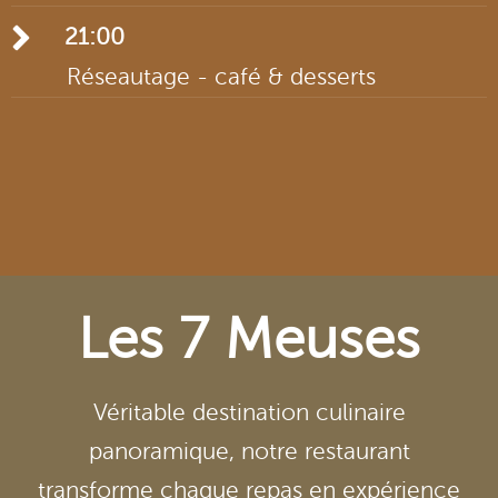
Table ronde avec tous les participants en
21:00
commençant par :
Réseautage - café & desserts
Il s'agira d'une session interactive, où nous
apprendrons tous les uns des autres.
Les 7 Meuses
Véritable destination culinaire
panoramique, notre restaurant
transforme chaque repas en expérience