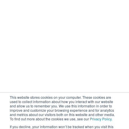
×
Elevate Your CIONET Experience!
Log in with your CIONET account to get personalised
content & additional services.
This website stores cookies on your computer. These cookies are
used to collect information about how you interact with our website
and allow us to remember you. We use this information in order to
improve and customize your browsing experience and for analytics
Login
and metrics about our visitors both on this website and other media.
To find out more about the cookies we use, see our
Privacy Policy
.
If you decline, your information won’t be tracked when you visit this
No account yet? No worries! You can
sign up for free
.