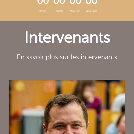
00
00
00
00
DAY(S)
HOUR(S)
MINUTE(S)
SECOND(S)
Intervenants
En savoir plus sur les intervenants