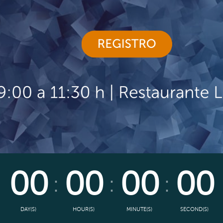
00
00
00
00
DAY(S)
HOUR(S)
MINUTE(S)
SECOND(S)